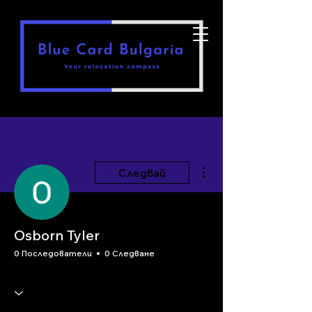
Още действия
Следвай
Osborn Tyler
0 Последователи
0 Следване