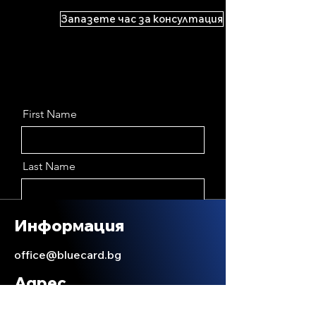
Запазете час за консултация
First Name
Last Name
Email
Информация
office@bluecard.bg
Message
Адрес