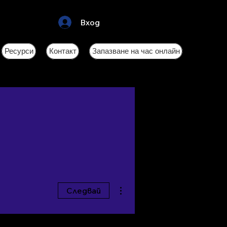
Вход
Ресурси
Контакт
Запазване на час онлайн
Още действия
Следвай