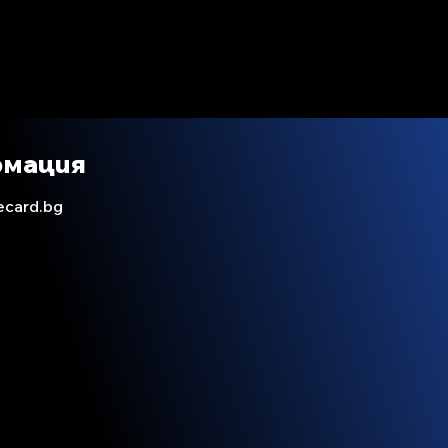
рмация
ecard.bg