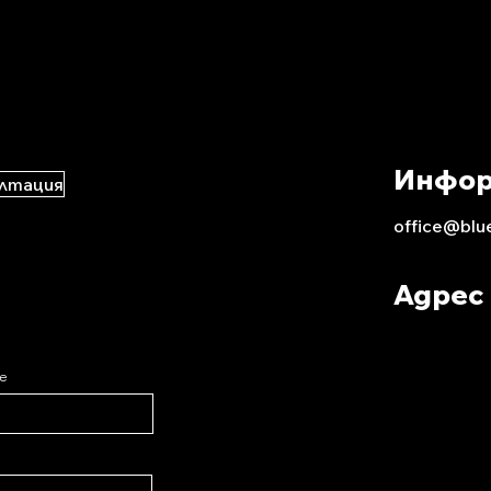
Инфо
ултация
office@blu
Адрес
e