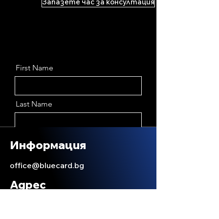
Запазете час за консултация
First Name
Last Name
Email
Информация
office@bluecard.bg
Message
Адрес