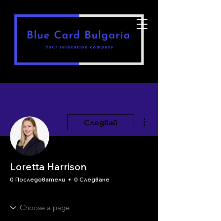
Още действия
Следвай
Loretta Harrison
0 Последователи
0 Следване