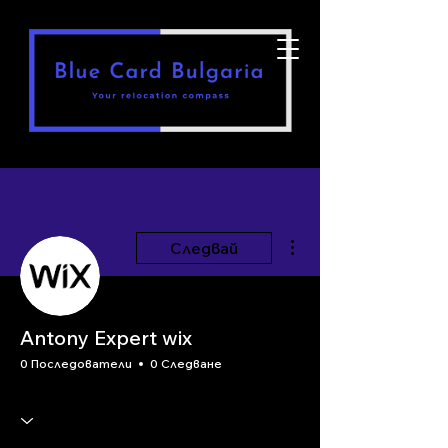
Още действия
Следвай
Antony Expert wix
0 Последователи
0 Следване