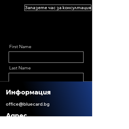
Запазете час за консултация
First Name
Last Name
Email
Информация
office@bluecard.bg
Message
Адрес