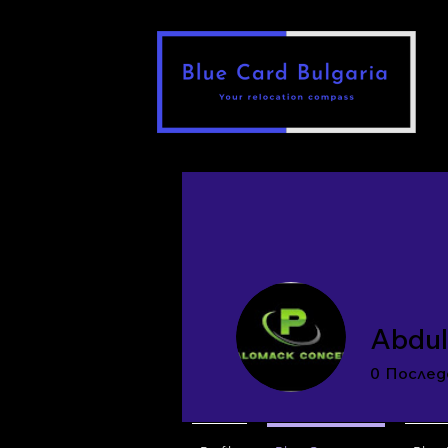
Abdul
0
Послед