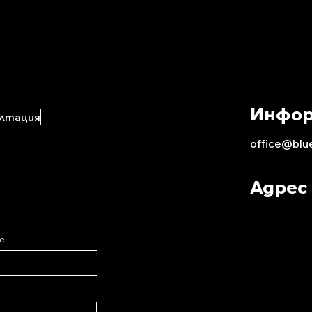
Инфо
ултация
office@blu
Адрес
e