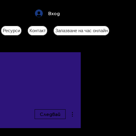
Вход
Ресурси
Контакт
Запазване на час онлайн
Още действия
Следвай