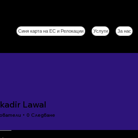
Синя карта на ЕС и Релокации
Услуги
За нас
kadir Lawal
ователи
0
Следване