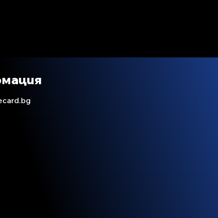
рмация
ecard.bg