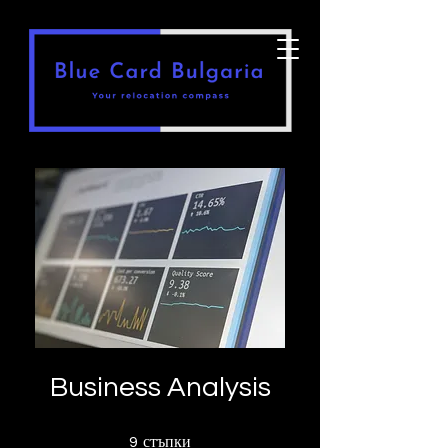
Business Analysis
9 стъпки
стъпки
9