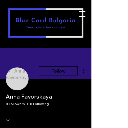
More actions
Follow
Anna Favorskaya
0 Followers
0 Following