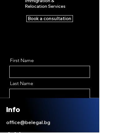
Immigration &
Relocation S
ervices
Book a consultation
First Name
Last Name
Email
Info
office@belegal.bg
Message
Address